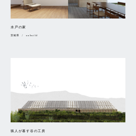
水戸の家
茨城県 / unbuild
猟人が暮す谷の工房