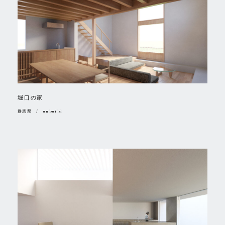
堀口の家
群馬県 / unbuild